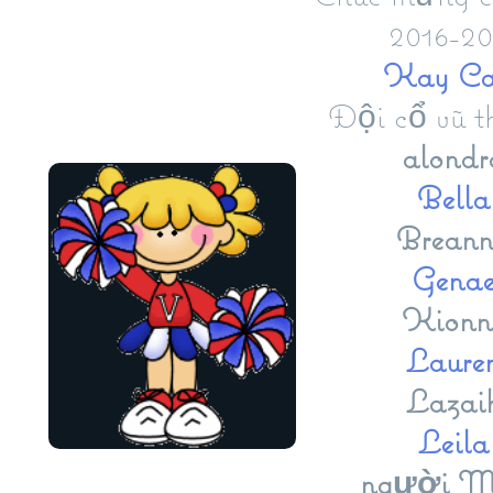
2016-20
Kay Ca
Đội cổ vũ t
alondr
Bella
Brean
Gena
Kionn
Laure
Lazai
Leila
người M