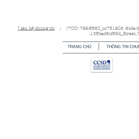
Liên hệ chúng tôi
/ (702) 799-6650_cc781905 -5cde-31
-136bad5cf58d_Street,
TRANG CHỦ
THÔNG TIN CHU