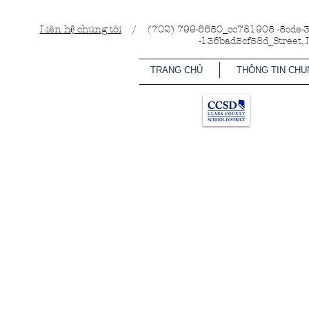
Liên hệ chúng tôi
/ (702) 799-6650_cc781905 -5cde-31
-136bad5cf58d_Street,
TRANG CHỦ
THÔNG TIN CHU