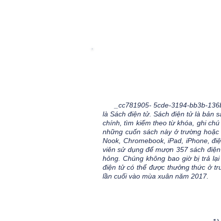
_cc781905- 5cde-3194-bb3b-136bad5c
là Sách điện tử. Sách điện tử là bản 
chính, tìm kiếm theo từ khóa, ghi chú
những cuốn sách này ở trường hoặc 
Nook, Chromebook, iPad, iPhone, điện
viên sử dụng để mượn 357 sách điện t
hỏng. Chúng không bao giờ bị trả l
điện tử có thể được thưởng thức ở t
lần cuối vào mùa xuân năm 2017.