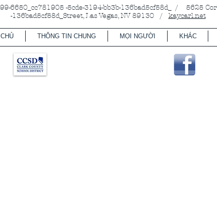
-6650_cc781905 -5cde-3194-bb3b-136bad5cf58d_ / 5625 Corb
-136bad5cf58d_Street, Las Vegas, NV 89130 /
kaycarl.net
 CHỦ
THÔNG TIN CHUNG
MỌI NGƯỜI
KHÁC