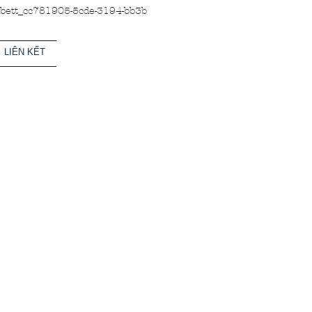
ett_cc781905-5cde-3194-bb3b
LIÊN KẾT