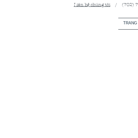
Liên hệ chúng tôi
/ (702) 799
TRANG