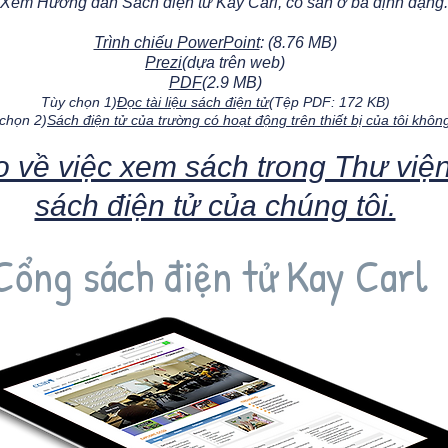
 Xem Hướng dẫn Sách điện tử Kay Carl, có sẵn ở ba định dạng.
Trình chiếu PowerPoint
: (8.76 MB)
Prezi
(dựa trên web)
PDF
(2.9 MB)
Tùy chọn 1)
Đọc tài liệu sách điện tử
(Tệp PDF: 172 KB)
chọn 2)
Sách điện tử của trường có hoạt động trên thiết bị của tôi khôn
 về việc xem sách trong Thư việ
sách điện tử của chúng tôi.
Cổng sách điện tử Kay Carl