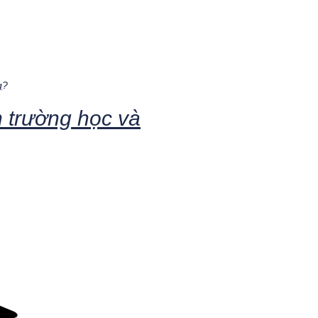
g
?
n trường học và