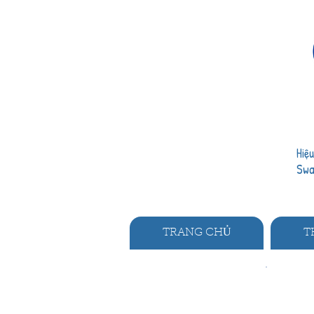
Hiệ
Sw
TRANG CHỦ
T