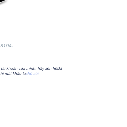
-3194-
tài khoản của mình, hãy liên hệ
Bà
khi mật khẩu là
chó sói
.