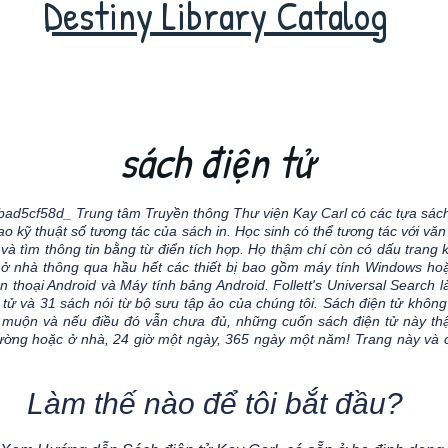
Destiny Library Catalog
sách điện tử
f58d_ Trung tâm Truyền thông Thư viện Kay Carl có các tựa sách đ
sao kỹ thuật số tương tác của sách in. Học sinh có thể tương tác với 
 và tìm thông tin bằng từ điển tích hợp. Họ thậm chí còn có dấu trang 
ở nhà thông qua hầu hết các thiết bị bao gồm máy tính Windows hoặ
 thoại Android và Máy tính bảng Android. Follett's Universal Search l
ử và 31 sách nói từ bộ sưu tập ảo của chúng tôi. Sách điện tử không 
ại muộn và nếu điều đó vẫn chưa đủ, những cuốn sách điện tử này t
rường hoặc ở nhà, 24 giờ một ngày, 365 ngày một năm! Trang này và c
Làm thế nào để tôi bắt đầu?