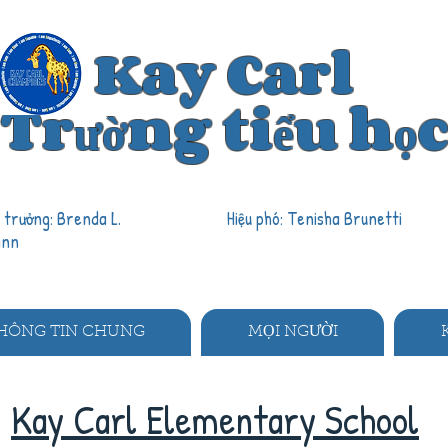
Kay Carl
Trường tiểu học
u trưởng: Brenda L.
Hiệu phó: Tenisha Brunetti
ann
HÔNG TIN CHUNG
MỌI NGƯỜI
Kay Carl Elementary School