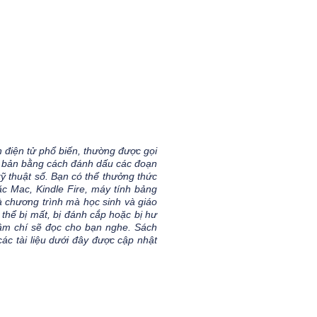
iện tử phổ biến, thường được gọi
văn bản bằng cách đánh dấu các đoạn
kỹ thuật số. Bạn có thể thưởng thức
c Mac, Kindle Fire, máy tính bảng
à chương trình mà học sinh và giáo
thể bị mất, bị đánh cắp hoặc bị hư
hậm chí sẽ đọc cho bạn nghe. Sách
ác tài liệu dưới đây được cập nhật