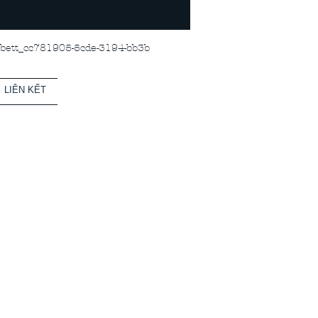
ett_cc781905-5cde-3194-bb3b
LIÊN KẾT