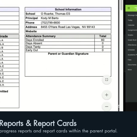
Phát video
01:52
 Reports & Report Cards
progress reports and report cards within the parent portal.