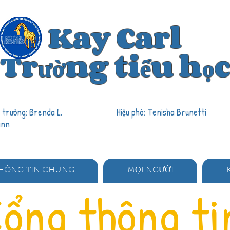
Kay Carl
Trường tiểu học
u trưởng: Brenda L.
Hiệu phó: Tenisha Brunetti
ann
HÔNG TIN CHUNG
MỌI NGƯỜI
Cổng thông ti