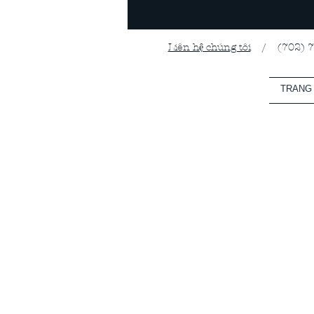
Liên hệ chúng tôi
/ (702) 799
TRANG