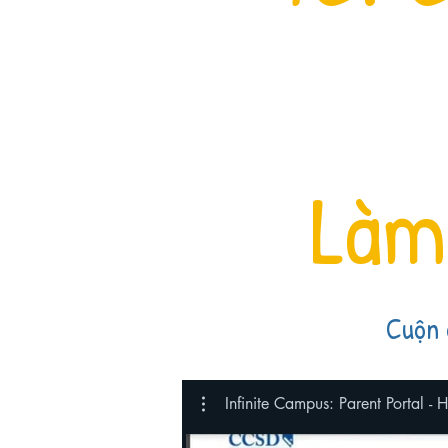
Làm
Cuộn 
Infinite Campus: Parent Portal - H