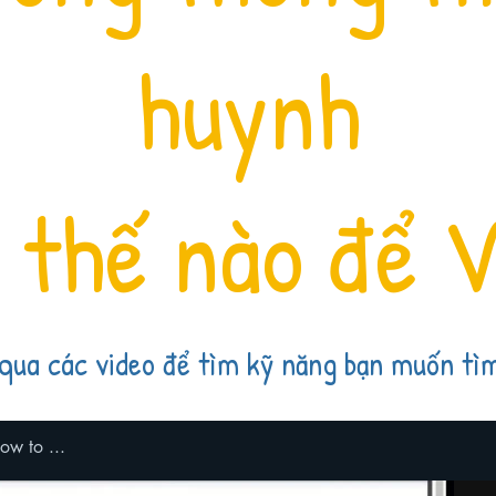
huynh
 thế nào để V
qua các video để tìm kỹ năng bạn muốn tìm
ow to ...