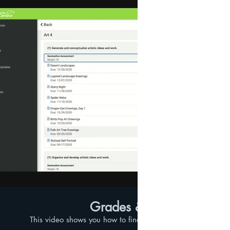
Phát video
Grades & Assignments
This video shows you how to find your students grades an