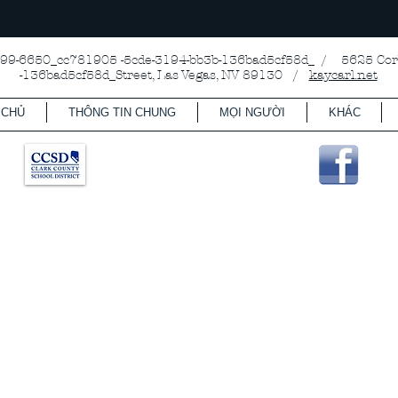
-6650_cc781905 -5cde-3194-bb3b-136bad5cf58d_ / 5625 Corb
-136bad5cf58d_Street, Las Vegas, NV 89130 /
kaycarl.net
 CHỦ
THÔNG TIN CHUNG
MỌI NGƯỜI
KHÁC